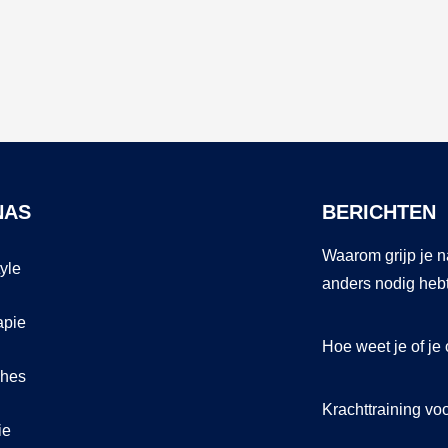
NAS
BERICHTEN
Waarom grijp je na
tyle
anders nodig heb
apie
Hoe weet je of je o
hes
Krachttraining vo
ie